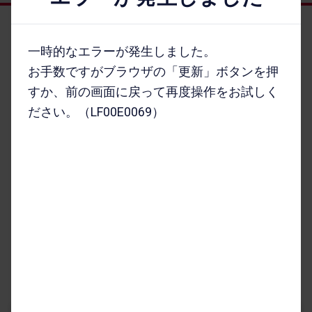
オンラインショップ HOME
一時的なエラーが発生しました。
機種を​さが​す
お手数ですがブラウザの「更新」ボタンを押
アクセサリーを​さが​す
すか、前の画面に戻って再度操作をお試しく
キャンペーン・​特典
ださい。（LF00E0069）
ご利用​ガイド
FAQ・​お問い​合わせ
お客さまの個人情報に関するプライバシーポリシー
特定商取引法に​基づく​表記
契約約款
割賦販売契約約款
古物商に​基づく​表記
サイトの​ご利用に​あたって
お客さまご利用端末からの情報の外部送信について
インターネット通信販売規約
サイトマップ