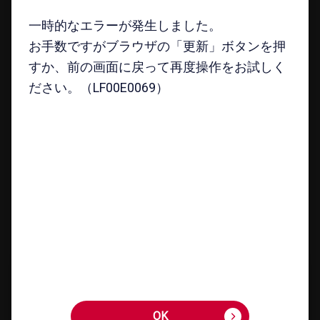
機種を​さが​す
一時的なエラーが発生しました。
一時的なエラーが発生しました。
アクセサリーを​さが​す
お手数ですがブラウザの「更新」ボタンを押
お手数ですがブラウザの「更新」ボタンを押
キャンペーン・​特典
すか、前の画面に戻って再度操作をお試しく
すか、前の画面に戻って再度操作をお試しく
ご利用​ガイド
ださい。（LF00E0069）
ださい。（LF00E0069）
FAQ・​お問い​合わせ
お客さまの個人情報に関するプライバシーポリシー
特定商取引法に​基づく​表記
契約約款
割賦販売契約約款
古物商に​基づく​表記
サイトの​ご利用に​あたって
お客さまご利用端末からの情報の外部送信について
インターネット通信販売規約
サイトマップ
My docomo
お客様サポート
OK
OK