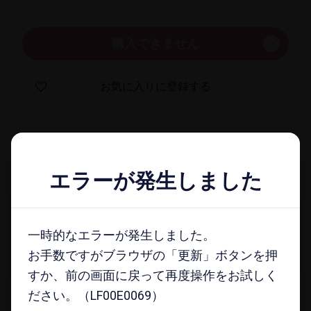
購入できません
お気に​入りに​登録する
一覧​画面に​戻る
エラーが発生しました
エラーが発生しました
docomo select magazine
一時的なエラーが発生しました。
一時的なエラーが発生しました。
メールマガジンに​登録する
お手数ですがブラウザの「更新」ボタンを押
お手数ですがブラウザの「更新」ボタンを押
すか、前の画面に戻って再度操作をお試しく
すか、前の画面に戻って再度操作をお試しく
ださい。（LF00E0069）
ださい。（LF00E0069）
注意事項