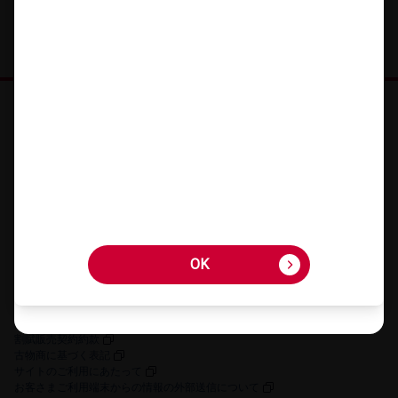
オンラインショップ HOME
機種を​さが​す
アクセサリーを​さが​す
キャンペーン・​特典
ご利用​ガイド
FAQ・​お問い​合わせ
OK
OK
お客さまの個人情報に関するプライバシーポリシー
特定商取引法に​基づく​表記
契約約款
割賦販売契約約款
古物商に​基づく​表記
サイトの​ご利用に​あたって
お客さまご利用端末からの情報の外部送信について