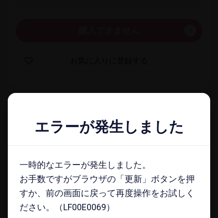
購入できません
お気に​入りに​登録する
一覧​画面に​戻る
エラーが発生しました
エラーが発生しました
docomo select magazine
一時的なエラーが発生しました。
一時的なエラーが発生しました。
メールマガジンに​登録する
お手数ですがブラウザの「更新」ボタンを押
お手数ですがブラウザの「更新」ボタンを押
すか、前の画面に戻って再度操作をお試しく
すか、前の画面に戻って再度操作をお試しく
ださい。（LF00E0069）
ださい。（LF00E0069）
注意事項