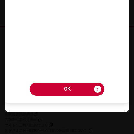
オンラインショップ HOME
機種を​さが​す
アクセサリーを​さが​す
キャンペーン・​特典
ご利用​ガイド
FAQ・​お問い​合わせ
OK
OK
お客さまの個人情報に関するプライバシーポリシー
特定商取引法に​基づく​表記
契約約款
割賦販売契約約款
古物商に​基づく​表記
サイトの​ご利用に​あたって
お客さまご利用端末からの情報の外部送信について