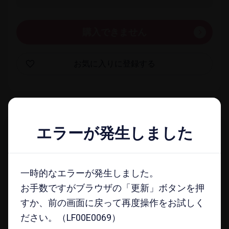
購入できません
お気に​入りに​登録する
一覧​画面に​戻る
エラーが発生しました
エラーが発生しました
docomo select magazine
一時的なエラーが発生しました。
一時的なエラーが発生しました。
メールマガジンに​登録する
お手数ですがブラウザの「更新」ボタンを押
お手数ですがブラウザの「更新」ボタンを押
すか、前の画面に戻って再度操作をお試しく
すか、前の画面に戻って再度操作をお試しく
ださい。（LF00E0069）
ださい。（LF00E0069）
注意事項