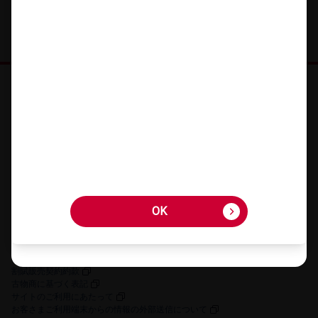
オンラインショップ HOME
機種を​さが​す
アクセサリーを​さが​す
キャンペーン・​特典
ご利用​ガイド
FAQ・​お問い​合わせ
OK
OK
お客さまの個人情報に関するプライバシーポリシー
特定商取引法に​基づく​表記
契約約款
割賦販売契約約款
古物商に​基づく​表記
サイトの​ご利用に​あたって
お客さまご利用端末からの情報の外部送信について