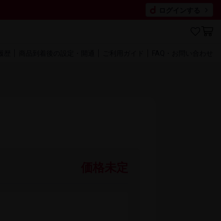
ログインする
履歴
商品到着後の​設定・開通
ご利用​ガイド
FAQ・​お問い​合わせ
価格未定