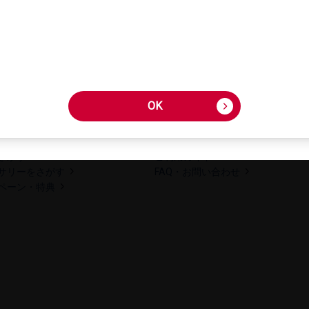
OK
OK
さが​す
ご利用​ガイド
サリーを​さが​す
FAQ・​お問い​合わせ
ペーン・​特典