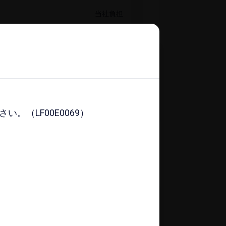
当社負担
入できません
​入りに​登録する
（LF00E0069）
（LF00E0069）