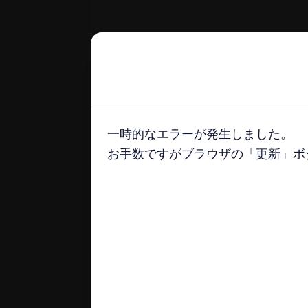
一時的なエラーが発生しました。
一時的なエラーが発生しました。
お手数ですがブラウザの「更新」ボタ
お手数ですがブラウザの「更新」ボタ
docomo select magazine