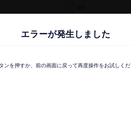
送料
エラーが発生しました
エラーが発生しました
購
お気に
ンを押すか、前の画面に戻って再度操作をお試しください。
ンを押すか、前の画面に戻って再度操作をお試しください。
一覧​画面に​戻る