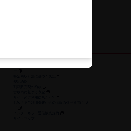
お客さまの個人情報に関するプライバシーポリシ
ー
特定商取引法に​基づく​表記
契約約款
割賦販売契約約款
古物商に​基づく​表記
サイトの​ご利用に​あたって
お客さまご利用端末からの情報の外部送信につい
て
インターネット通信販売規約
サイトマップ