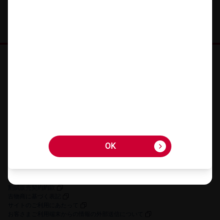
オンラインショップ HOME
機種を​さが​す
アクセサリーを​さが​す
キャンペーン・​特典
ご利用​ガイド
FAQ・​お問い​合わせ
OK
OK
お客さまの個人情報に関するプライバシーポリシー
特定商取引法に​基づく​表記
契約約款
割賦販売契約約款
古物商に​基づく​表記
サイトの​ご利用に​あたって
お客さまご利用端末からの情報の外部送信について