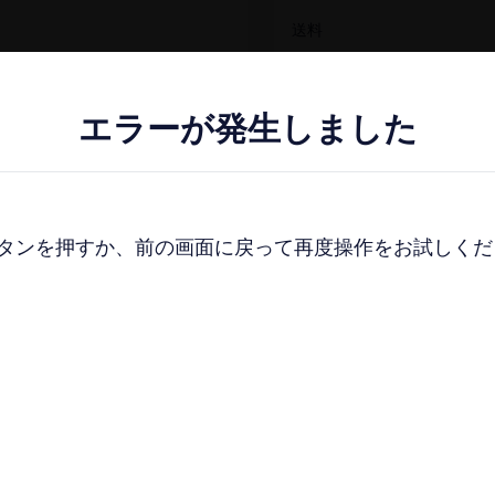
送料
エラーが発生しました
エラーが発生しました
購
お気に
ンを押すか、前の画面に戻って再度操作をお試しください。
ンを押すか、前の画面に戻って再度操作をお試しください。
一覧​画面に​戻る