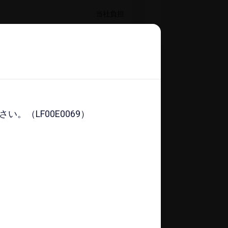
当社負担
入できません
​入りに​登録する
（LF00E0069）
（LF00E0069）