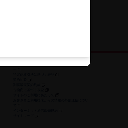
お客さまの個人情報に関するプライバシーポリシ
ー
特定商取引法に​基づく​表記
契約約款
割賦販売契約約款
古物商に​基づく​表記
サイトの​ご利用に​あたって
お客さまご利用端末からの情報の外部送信につい
て
インターネット通信販売規約
サイトマップ