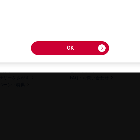
OK
OK
さが​す
ご利用​ガイド
サリーを​さが​す
FAQ・​お問い​合わせ
ペーン・​特典