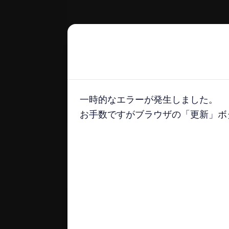
一時的なエラーが発生しました。
一時的なエラーが発生しました。
お手数ですがブラウザの「更新」ボタ
お手数ですがブラウザの「更新」ボタ
docomo select magazine