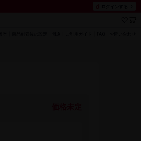
ログインする
履歴
商品到着後の​設定・開通
ご利用​ガイド
FAQ・​お問い​合わせ
価格未定