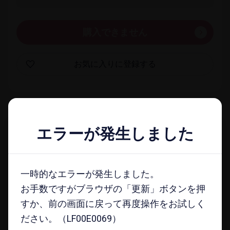
購入できません
お気に​入りに​登録する
一覧​画面に​戻る
エラーが発生しました
エラーが発生しました
docomo select magazine
一時的なエラーが発生しました。
一時的なエラーが発生しました。
メールマガジンに​登録する
お手数ですがブラウザの「更新」ボタンを押
お手数ですがブラウザの「更新」ボタンを押
すか、前の画面に戻って再度操作をお試しく
すか、前の画面に戻って再度操作をお試しく
ださい。（LF00E0069）
ださい。（LF00E0069）
注意事項