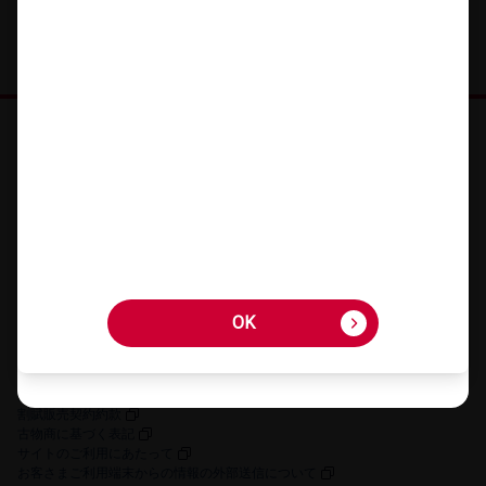
オンラインショップ HOME
機種を​さが​す
アクセサリーを​さが​す
キャンペーン・​特典
ご利用​ガイド
FAQ・​お問い​合わせ
OK
OK
お客さまの個人情報に関するプライバシーポリシー
特定商取引法に​基づく​表記
契約約款
割賦販売契約約款
古物商に​基づく​表記
サイトの​ご利用に​あたって
お客さまご利用端末からの情報の外部送信について