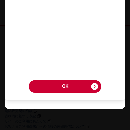
オンラインショップ HOME
機種を​さが​す
アクセサリーを​さが​す
キャンペーン・​特典
ご利用​ガイド
FAQ・​お問い​合わせ
OK
OK
お客さまの個人情報に関するプライバシーポリシー
特定商取引法に​基づく​表記
契約約款
割賦販売契約約款
古物商に​基づく​表記
サイトの​ご利用に​あたって
お客さまご利用端末からの情報の外部送信について