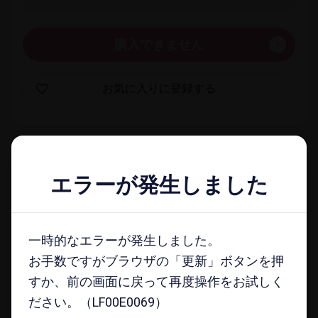
購入できません
お気に​入りに​登録する
一覧​画面に​戻る
エラーが発生しました
エラーが発生しました
docomo select magazine
一時的なエラーが発生しました。
一時的なエラーが発生しました。
メールマガジンに​登録する
お手数ですがブラウザの「更新」ボタンを押
お手数ですがブラウザの「更新」ボタンを押
すか、前の画面に戻って再度操作をお試しく
すか、前の画面に戻って再度操作をお試しく
ださい。（LF00E0069）
ださい。（LF00E0069）
注意事項