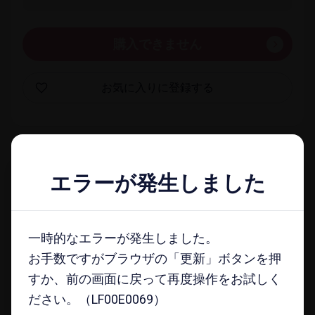
購入できません
お気に​入りに​登録する
一覧​画面に​戻る
エラーが発生しました
エラーが発生しました
docomo select magazine
一時的なエラーが発生しました。
一時的なエラーが発生しました。
メールマガジンに​登録する
お手数ですがブラウザの「更新」ボタンを押
お手数ですがブラウザの「更新」ボタンを押
すか、前の画面に戻って再度操作をお試しく
すか、前の画面に戻って再度操作をお試しく
ださい。（LF00E0069）
ださい。（LF00E0069）
注意事項