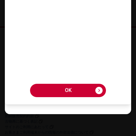
オンラインショップ HOME
機種を​さが​す
アクセサリーを​さが​す
キャンペーン・​特典
ご利用​ガイド
FAQ・​お問い​合わせ
OK
OK
お客さまの個人情報に関するプライバシーポリシー
特定商取引法に​基づく​表記
契約約款
割賦販売契約約款
古物商に​基づく​表記
サイトの​ご利用に​あたって
お客さまご利用端末からの情報の外部送信について