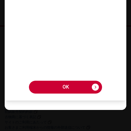
オンラインショップ HOME
機種を​さが​す
アクセサリーを​さが​す
キャンペーン・​特典
ご利用​ガイド
FAQ・​お問い​合わせ
OK
OK
お客さまの個人情報に関するプライバシーポリシー
特定商取引法に​基づく​表記
契約約款
割賦販売契約約款
古物商に​基づく​表記
サイトの​ご利用に​あたって
お客さまご利用端末からの情報の外部送信について