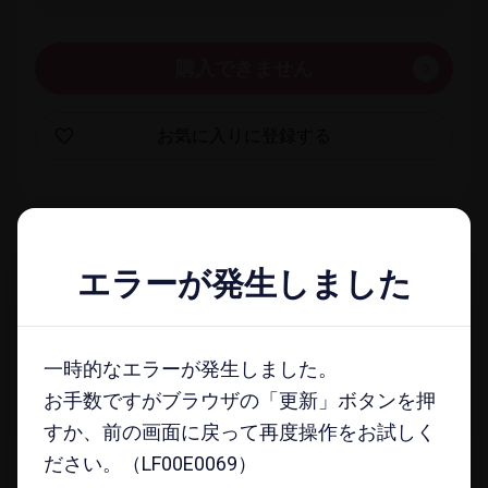
購入できません
お気に​入りに​登録する
一覧​画面に​戻る
エラーが発生しました
エラーが発生しました
docomo select magazine
一時的なエラーが発生しました。
一時的なエラーが発生しました。
メールマガジンに​登録する
お手数ですがブラウザの「更新」ボタンを押
お手数ですがブラウザの「更新」ボタンを押
すか、前の画面に戻って再度操作をお試しく
すか、前の画面に戻って再度操作をお試しく
ださい。（LF00E0069）
ださい。（LF00E0069）
注意事項