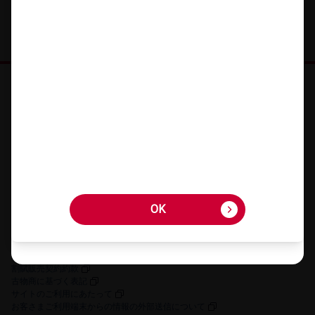
オンラインショップ HOME
機種を​さが​す
アクセサリーを​さが​す
キャンペーン・​特典
ご利用​ガイド
FAQ・​お問い​合わせ
OK
OK
お客さまの個人情報に関するプライバシーポリシー
特定商取引法に​基づく​表記
契約約款
割賦販売契約約款
古物商に​基づく​表記
サイトの​ご利用に​あたって
お客さまご利用端末からの情報の外部送信について