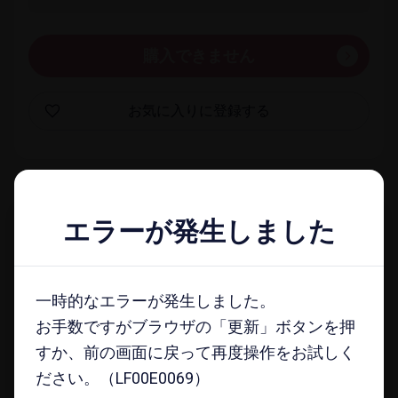
購入できません
お気に​入りに​登録する
一覧​画面に​戻る
エラーが発生しました
エラーが発生しました
docomo select magazine
一時的なエラーが発生しました。
一時的なエラーが発生しました。
メールマガジンに​登録する
お手数ですがブラウザの「更新」ボタンを押
お手数ですがブラウザの「更新」ボタンを押
すか、前の画面に戻って再度操作をお試しく
すか、前の画面に戻って再度操作をお試しく
ださい。（LF00E0069）
ださい。（LF00E0069）
注意事項