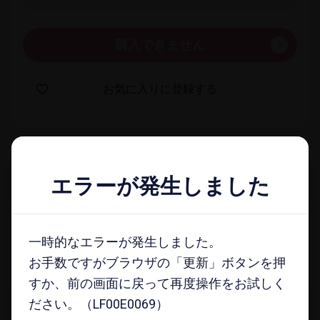
購入できません
お気に​入りに​登録する
一覧​画面に​戻る
エラーが発生しました
エラーが発生しました
docomo select magazine
一時的なエラーが発生しました。
一時的なエラーが発生しました。
メールマガジンに​登録する
お手数ですがブラウザの「更新」ボタンを押
お手数ですがブラウザの「更新」ボタンを押
すか、前の画面に戻って再度操作をお試しく
すか、前の画面に戻って再度操作をお試しく
ださい。（LF00E0069）
ださい。（LF00E0069）
注意事項