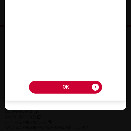
オンラインショップ HOME
機種を​さが​す
アクセサリーを​さが​す
キャンペーン・​特典
ご利用​ガイド
FAQ・​お問い​合わせ
OK
OK
お客さまの個人情報に関するプライバシーポリシー
特定商取引法に​基づく​表記
契約約款
割賦販売契約約款
古物商に​基づく​表記
サイトの​ご利用に​あたって
お客さまご利用端末からの情報の外部送信について