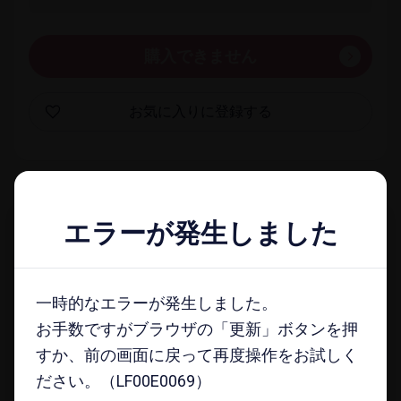
購入できません
お気に​入りに​登録する
一覧​画面に​戻る
エラーが発生しました
エラーが発生しました
docomo select magazine
一時的なエラーが発生しました。
一時的なエラーが発生しました。
メールマガジンに​登録する
お手数ですがブラウザの「更新」ボタンを押
お手数ですがブラウザの「更新」ボタンを押
すか、前の画面に戻って再度操作をお試しく
すか、前の画面に戻って再度操作をお試しく
ださい。（LF00E0069）
ださい。（LF00E0069）
注意事項