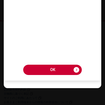
オンラインショップ HOME
機種を​さが​す
アクセサリーを​さが​す
キャンペーン・​特典
ご利用​ガイド
FAQ・​お問い​合わせ
OK
OK
お客さまの個人情報に関するプライバシーポリシー
特定商取引法に​基づく​表記
契約約款
割賦販売契約約款
古物商に​基づく​表記
サイトの​ご利用に​あたって
お客さまご利用端末からの情報の外部送信について