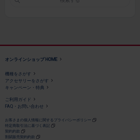
検索する
オンラインショップ HOME
機種を​さが​す
アクセサリーを​さが​す
キャンペーン・​特典
ご利用​ガイド
FAQ・​お問い​合わせ
お客さまの個人情報に関するプライバシーポリシー
特定商取引法に​基づく​表記
契約約款
割賦販売契約約款