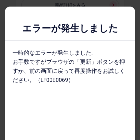
商品詳細を​みる
エラーが発生しました
MagSafe充電ケース
一時的なエラーが発生しました。
（USB-C）付きAirPods
お手数ですがブラウザの「更新」ボタンを押
Pro（第2世代）
すか、前の画面に戻って再度操作をお試しく
全1​色
ださい。（LF00E0069）
39,800
円
商品詳細を​みる