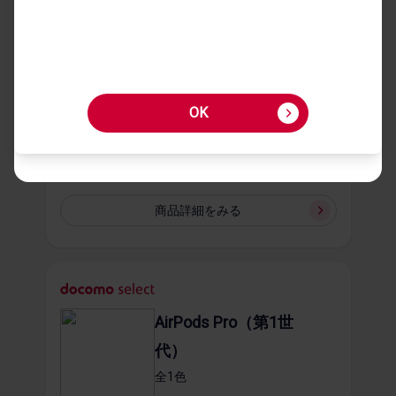
AirPods Pro（第2世
代） Lightningコネクタ
全1​色
OK
39,800
円
商品詳細を​みる
AirPods Pro（第1世
代）
全1​色