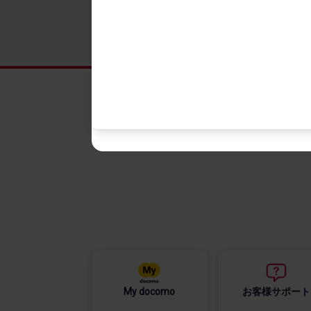
オンラインショップ HOME
機種を​
アクセ
キャン
My docomo
お客様サポート