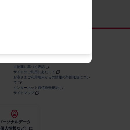
お客さまの個人情報に関するプライバシーポリシ
ー
特定商取引法に​基づく​表記
契約約款
割賦販売契約約款
古物商に​基づく​表記
サイトの​ご利用に​あたって
お客さまご利用端末からの情報の外部送信につい
て
インターネット通信販売規約
サイトマップ
パーソナルデータ
（個人情報など）に​