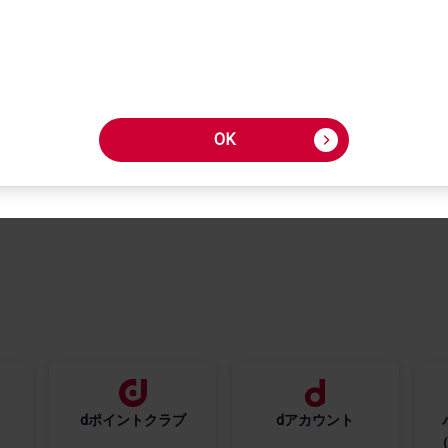
OK
さが​す
ご利用​ガイド
サリーを​さが​す
FAQ・​お問い​合わせ
ペーン・​特典
dポイントクラブ
dアカウント
​