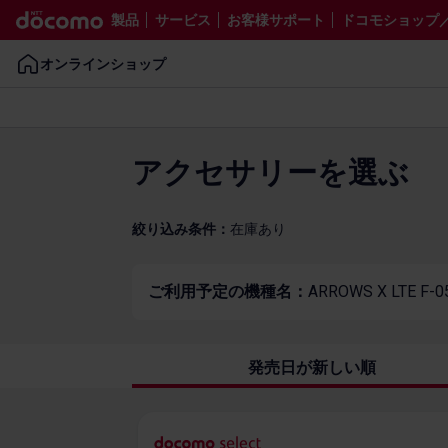
製品
サービス
お客様サポート
ドコモショップ／ d
オンラインショップ
アクセサリーを​選ぶ
絞り込み条件：
在庫あり
ご利用予定の機種名：
ARROWS X LTE F-0
発売日が新しい順