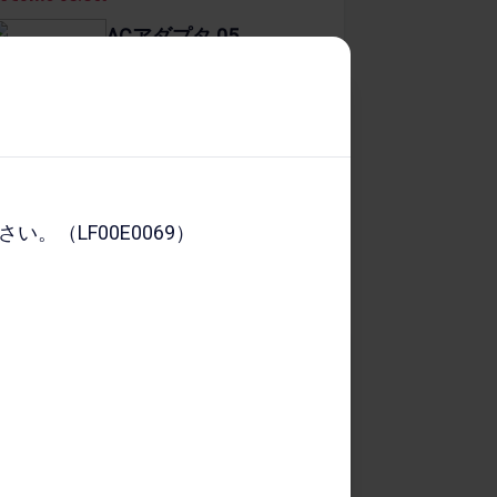
ACアダプタ 05
全1​色
3,399
円
（LF00E0069）
商品詳細を​みる