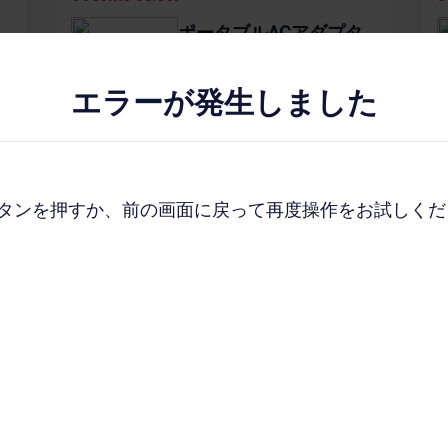
ポータブルACアダプタ
01 kuruko
エラーが発生しました
全3​色
2,200
円
ンを押すか、前の画面に戻って再度操作をお試しください。
商品詳細を​みる
検索する