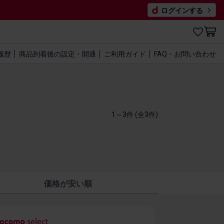
ログインする
履歴
商品到着後の​設定・開通
ご利用​ガイド
FAQ・​お問い​合わせ
1～3件 (全3​件)
価格が安い順