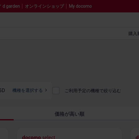
 garden
オンラインショップ
My docomo
購入
5D
機種を​選択する
ご利用​予定の​機種で​絞り込む
価格が高い順