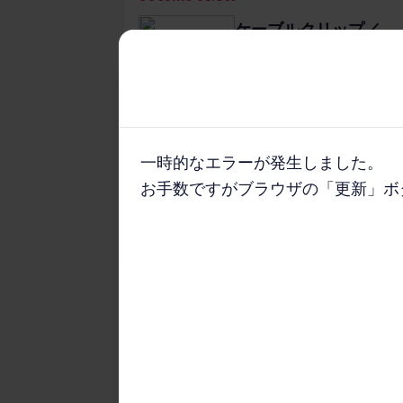
ケーブルクリップ／
sofumo（3本タイプ）
全2​色
1,276
円
一時的なエラーが発生しました。
お手数ですがブラウザの「更新」ボタ
商品詳細を​みる
キーワードで​検索する