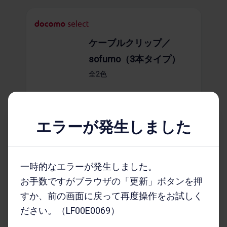
ケーブルクリップ／
sofumo（3本タイプ）
全2​色
1,276
円
エラーが発生しました
商品詳細を​みる
一時的なエラーが発生しました。
お手数ですがブラウザの「更新」ボタンを押
すか、前の画面に戻って再度操作をお試しく
USBケーブル A to B 01
ださい。（LF00E0069）
／1.2m＜ブラック＞