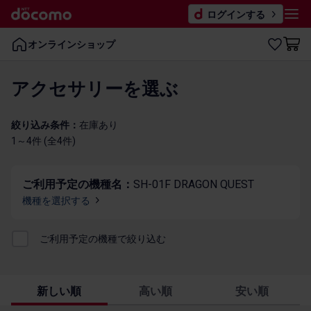
ログインする
オンラインショップ
アクセサリーを​選ぶ
絞り込み条件：
在庫​あり
1～4件 (全4​件)
ご利用予定の機種名：
SH-01F DRAGON QUEST
機種を​選択する
ご利用​予定の​機種で​絞り込む
新しい順
高い順
安い順