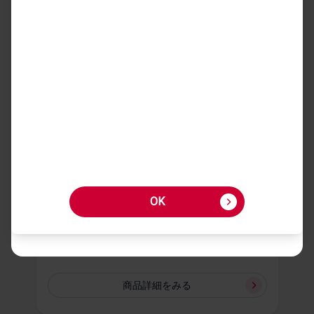
全1​色
880
円
商品詳細を​みる
ポータブルACアダプタ
01 kuruko
OK
全3​色
2,200
円
商品詳細を​みる