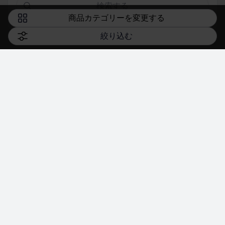
検索する
商品カテゴリーを​変更する
絞り込む
オンラインショップ HOME
機種を​さが​す
アクセサリーを​さが​す
キャンペーン・​特典
ご利用​ガイド
FAQ・​お問い​合わせ
お客さまの個人情報に関するプライバシーポリシー
特定商取引法に​基づく​表記