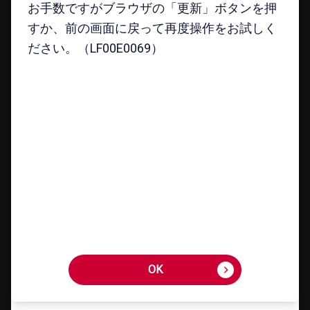
お手数ですがブラウザの「更新」ボタンを押
お手数ですがブラウザの「更新」ボタンを押
すか、前の画面に戻って再度操作をお試しく
すか、前の画面に戻って再度操作をお試しく
ださい。（LF00E0069）
ださい。（LF00E0069）
シリコンケーブル USB-
A to USB-C 1m
全6​色
1,298
円
商品詳細を​みる
OK
OK
ケーブルクリップ／
sofumo（3本タイプ）