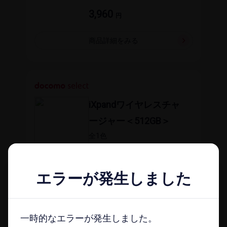
3,960
円
商品詳細を​みる
iXpandワイヤレスチャ
ージャー＜512GB＞
全1​色
エラーが発生しました
エラーが発生しました
43,780
円
商品詳細を​みる
一時的なエラーが発生しました。
一時的なエラーが発生しました。