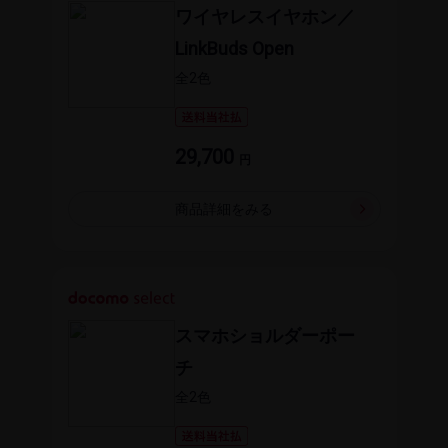
ワイヤレスイヤホン／
LinkBuds Open
全2​色
29,700
円
商品詳細を​みる
スマホショルダーポー
チ
全2​色