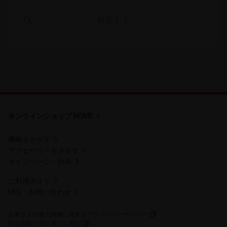
検索する
オンラインショップ HOME
機種を​さが​す
アクセサリーを​さが​す
キャンペーン・​特典
ご利用​ガイド
FAQ・​お問い​合わせ
お客さまの個人情報に関するプライバシーポリシー
特定商取引法に​基づく​表記