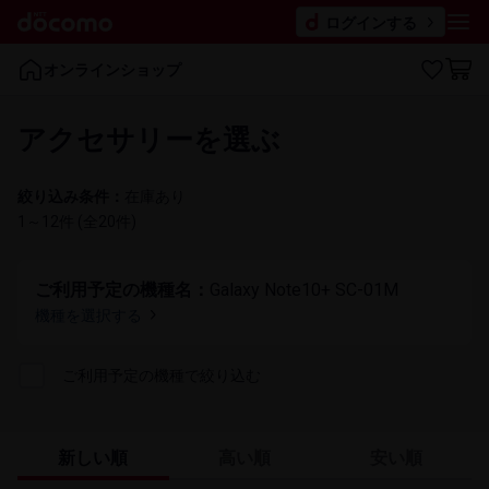
ログインする
オンラインショップ
アクセサリーを​選ぶ
絞り込み条件：
在庫​あり
1～12件 (全2​0件)
ご利用予定の機種名：
Galaxy Note10+ SC-01M
機種を​選択する
ご利用​予定の​機種で​絞り込む
新しい順
高い順
安い順