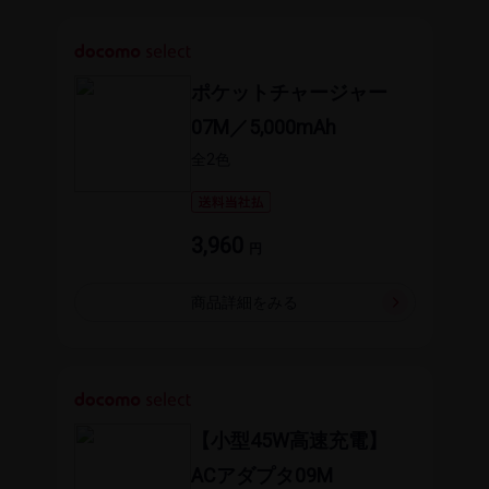
ポケットチャージャー
07M／5,000mAh
全2​色
3,960
円
商品詳細を​みる
【小型45W高速充電】
ACアダプタ09M