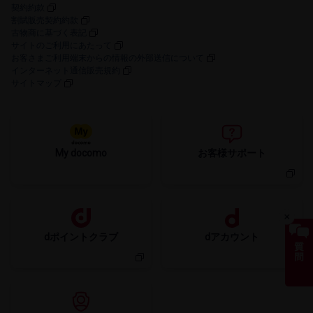
契約約款
割賦販売契約約款
古物商に​基づく​表記
サイトの​ご利用に​あたって
お客さまご利用端末からの情報の外部送信について
インターネット通信販売規約
サイトマップ
My docomo
お客様サポート
dポイントクラブ
dアカウント