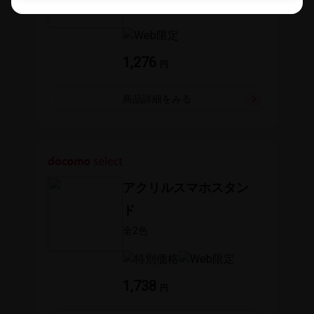
全2​色
1,276
円
商品詳細を​みる
アクリルスマホスタン
ド
全2​色
1,738
円