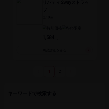
リバティ 2wayストラッ
プ
全1​0色
1,584
円
商品詳細を​みる
1
2
キーワードで​検索する