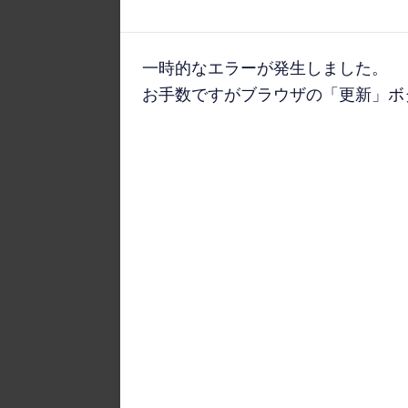
ポケットチャージャー
07M／5,000mAh
一時的なエラーが発生しました。
全2​色
お手数ですがブラウザの「更新」ボタ
3,960
円
商品詳細を​みる
【折り畳みプラグ】ポ
ータブルACアダプタ
04M
全2​色