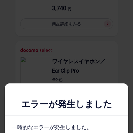
3,740
円
商品詳細を​みる
ワイヤレスイヤホン／
Ear Clip Pro
全2​色
エラーが発生しました
11,990
円
商品詳細を​みる
一時的なエラーが発生しました。