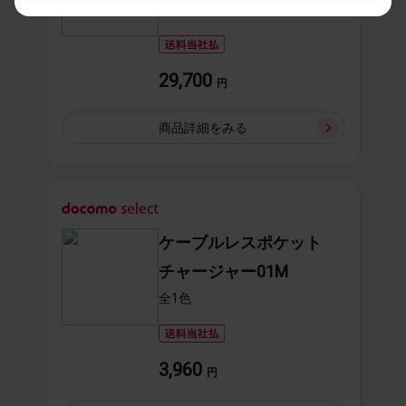
全3​色
29,700
円
商品詳細を​みる
ケーブルレスポケット
チャージャー01M
全1​色
3,960
円