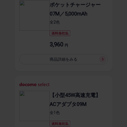
ポケットチャージャー
07M／5,000mAh
全2​色
3,960
円
商品詳細を​みる
【小型45W高速充電】
ACアダプタ09M
全1​色