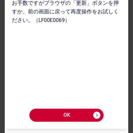
お手数ですがブラウザの「更新」ボタンを押
すか、前の画面に戻って再度操作をお試しく
ださい。（LF00E0069）
microSDカードアダプ
タ／PhotoCube Plus
全1​色
11,000
円
商品詳細を​みる
OK
ワイヤレスイヤホン／
LinkBuds Fit