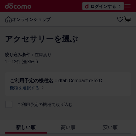
ログインする
オンラインショップ
アクセサリーを​選ぶ
絞り込み条件：
在庫​あり
1～12件 (全3​5件)
ご利用予定の機種名：
dtab Compact d-52C
機種を​選択する
ご利用​予定の​機種で​絞り込む
新しい順
高い順
安い順