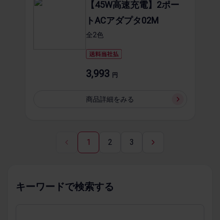
【45W高速充電】2ポー
トACアダプタ02M
全2​色
3,993
円
商品詳細を​みる
1
2
3
キーワードで​検索する