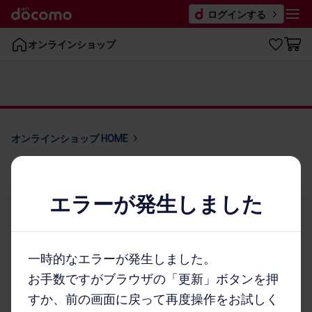
ログインする
オンラインショップ
オンラインショップ HOME
機種を​さが​す
アクセサリーを​さが​す
エラーが発生しました
キャンペーン・​特典
ご利用​ガイド
FAQ・​お問い​合わせ
一時的なエラーが発生しました。
お客さまの個人情報に関するプライバシーポリシー
お手数ですがブラウザの「更新」ボタンを押
特定商取引法に​基づく​表記
すか、前の画面に戻って再度操作をお試しく
契約約款
割賦販売契約約款