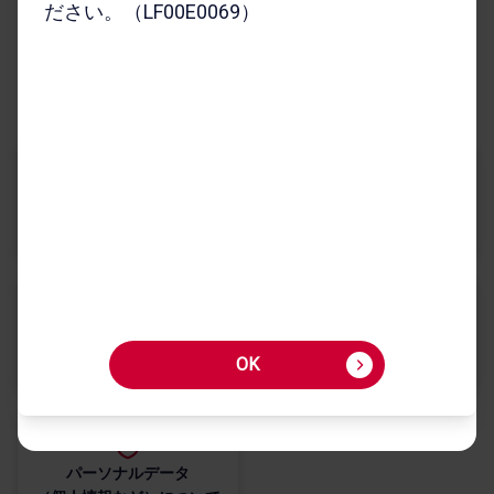
ださい。（LF00E0069）
古物商に​基づく​表記
サイトの​ご利用に​あたって
お客さまご利用端末からの情報の外部送信について
インターネット通信販売規約
サイトマップ
My docomo
お客様サポート
dポイントクラブ
dアカウント
OK
パーソナルデータ