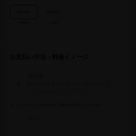
44mm
40mm
〇在庫​あり
△在庫少
お支払い方​法・料金イメージ
商品返却を​条件に​おトクに​購入できる
いつでも​カエドキプログラム
※
このプログラムのお支払い回数は24回払いとなります
36回払い