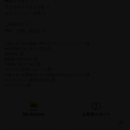
機種を​さが​す
アクセサリーを​さが​す
キャンペーン・​特典
ご利用​ガイド
FAQ・​お問い​合わせ
お客さまの個人情報に関するプライバシーポリシー
特定商取引法に​基づく​表記
契約約款
割賦販売契約約款
古物商に​基づく​表記
サイトの​ご利用に​あたって
お客さまご利用端末からの情報の外部送信について
インターネット通信販売規約
サイトマップ
My docomo
お客様サポート