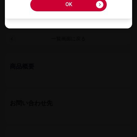
OK
OK
お気に​入りに​登録する
一覧​画面に​戻る
商品概要
お問い​合わせ先