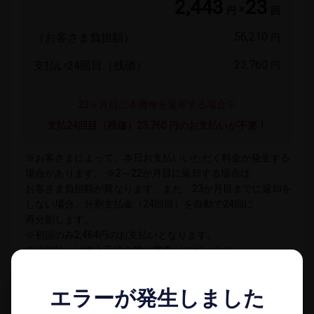
2,443
23
×
円
回
56,210
（お客さま負担額）
円
23,760
支払い​24回目​（残価）
円
23ヶ月目に​本機種を​返却する​場合※
支払24回目​（残価）​23,760 円の​お支払いが​不要！
※お客さまに​よって、​本日​お支払いいただく​料金が​発生する​
場合が​あります。​ ※2～22か​月目に​返却する​場合は​
お客さま負担額が​異なります。​また、​23か​月目までに​返却を​
しない​場合、​分割支払金​（24回目）を​自動で​24回に​
再分割します。
※初回のみ​2,464円の​お支払いと​なります。
※分割払いは​購入手続き時に​審査が​ございます。
※必ず​ご確認ください。
エラーが発生しました
エラーが発生しました
23ヶ月目以外で​ご返却する​場合の​