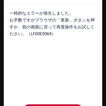
月々の​お支払いに​ついて
一時的なエラーが発生しました。
一時的なエラーが発生しました。
お手数ですがブラウザの「更新」ボタンを押
お手数ですがブラウザの「更新」ボタンを押
すか、前の画面に戻って再度操作をお試しく
すか、前の画面に戻って再度操作をお試しく
ださい。（LF00E0069）
ださい。（LF00E0069）
「23か​月目以外で​ご返却する​場合の​月々の​お支払いに​
ついて」
をご確認ください
本商品は​機種や​アクセサリーなどと​
同時に​購入する​ことは​できません。
ご購入前に、必ずお客さま自身で対応機種をご確認くだ
さい。
購入手続きへ​進む