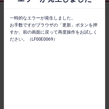
オンラインショップ HOME
一時的なエラーが発生しました。
機種を​さが​す
お手数ですがブラウザの「更新」ボタンを押
アクセサリーを​さが​す
すか、前の画面に戻って再度操作をお試しく
キャンペーン・​特典
ださい。（LF00E0069）
ご利用​ガイド
FAQ・​お問い​合わせ
お客さまの個人情報に関するプライバシーポリシー
特定商取引法に​基づく​表記
契約約款
割賦販売契約約款
古物商に​基づく​表記
サイトの​ご利用に​あたって
お客さまご利用端末からの情報の外部送信について
インターネット通信販売規約
サイトマップ