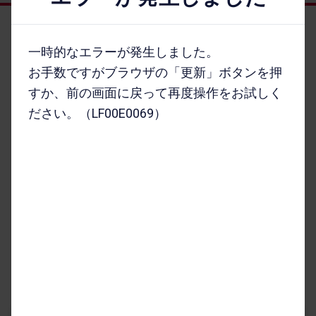
オンラインショップ HOME
一時的なエラーが発生しました。
機種を​さが​す
お手数ですがブラウザの「更新」ボタンを押
アクセサリーを​さが​す
すか、前の画面に戻って再度操作をお試しく
キャンペーン・​特典
ださい。（LF00E0069）
ご利用​ガイド
FAQ・​お問い​合わせ
お客さまの個人情報に関するプライバシーポリシー
特定商取引法に​基づく​表記
契約約款
割賦販売契約約款
古物商に​基づく​表記
サイトの​ご利用に​あたって
お客さまご利用端末からの情報の外部送信について
インターネット通信販売規約
サイトマップ